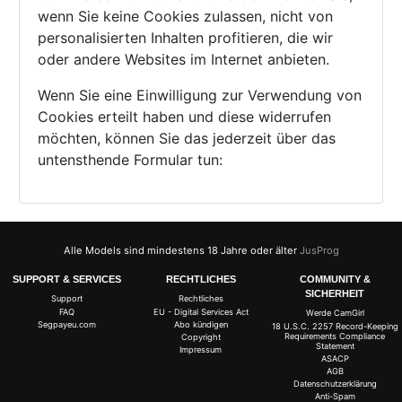
wenn Sie keine Cookies zulassen, nicht von
personalisierten Inhalten profitieren, die wir
oder andere Websites im Internet anbieten.
Wenn Sie eine Einwilligung zur Verwendung von
Cookies erteilt haben und diese widerrufen
möchten, können Sie das jederzeit über das
untensthende Formular tun:
Alle Models sind mindestens 18 Jahre oder älter
JusProg
SUPPORT & SERVICES
RECHTLICHES
COMMUNITY &
SICHERHEIT
Support
Rechtliches
FAQ
EU - Digital Services Act
Werde CamGirl
Segpayeu.com
Abo kündigen
18 U.S.C. 2257 Record-Keeping
Requirements Compliance
Copyright
Statement
Impressum
ASACP
AGB
Datenschutzerklärung
Anti-Spam